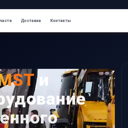
части
Доставка
Контакты
MST
и
рудование
енного