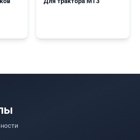
ков
Для трактора MT3
алы
жности