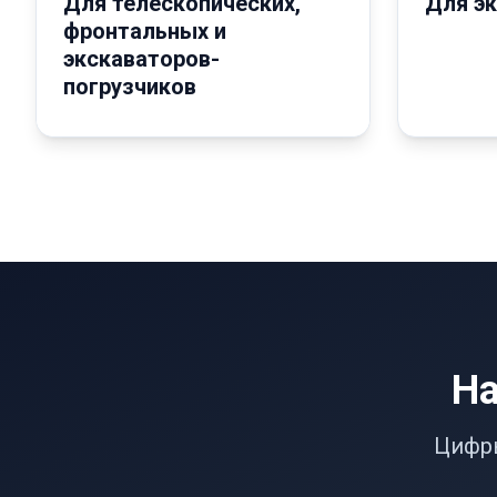
Для телескопических,
Для э
фронтальных и
экскаваторов-
погрузчиков
На
Цифры