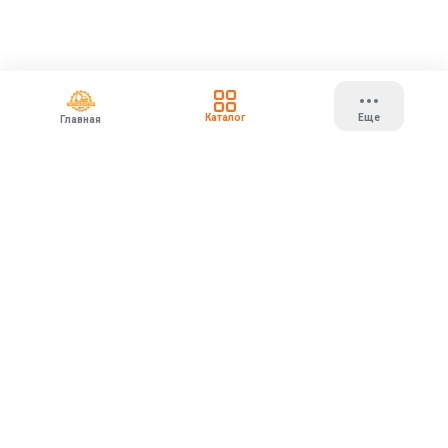
Каталог
Еще
Главная
ЭКСКАВАТОР
ЦЕНТР
Дилер MST
Дилер EXTEN
Поставка и обслуживание спецтехники MST и навесного
оборудования EXTEN по всей России