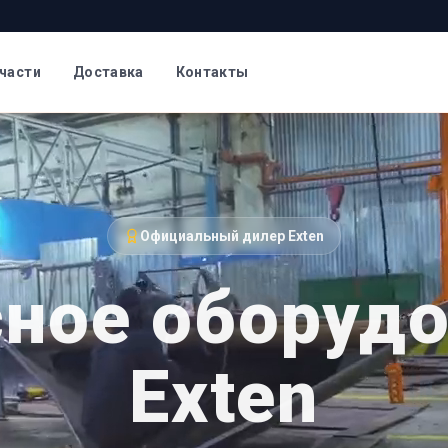
части
Доставка
Контакты
Официальный дилер Exten
ное оборуд
Exten