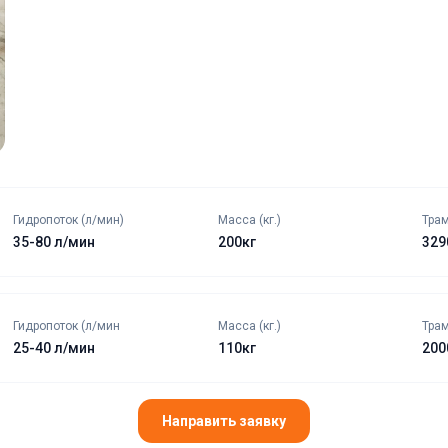
Гидропоток (л/мин)
Масса (кг.)
Трам
35-80 л/мин
200кг
329
Гидропоток (л/мин
Масса (кг.)
Трам
25-40 л/мин
110кг
200
Направить заявку