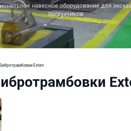
ональное навесное оборудование для экска
погрузчиков
Вибротрамбовки Exten
ибротрамбовки Ext